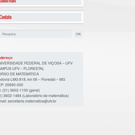
Saiba mais
Contato
dereço
NIVERSIDADE FEDERAL DE VIÇOSA – UFV
AMPUS UFV – FLORESTAL
URSO DE MATEMÁTICA
dovia LMG 818, km 06 – Florestal – MG
P: 35690-000
l: (31) 3602-1100 (geral)
1) 3602-1484 (Laboratório de matemática)
mail: secretaria.matematica@ufv.br