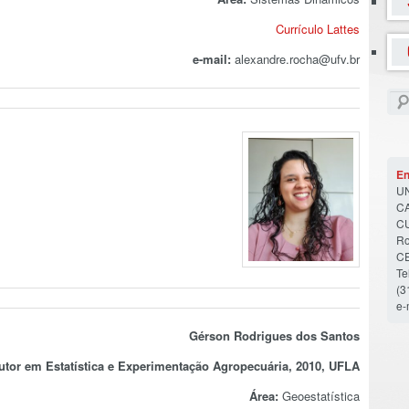
Currículo Lattes
e-mail:
alexandre.rocha@ufv.br
En
U
C
C
Ro
CE
Te
(3
e-
Gérson Rodrigues dos Santos
utor em Estatística e Experimentação Agropecuária, 2010, UFLA
Área:
Geoestatística