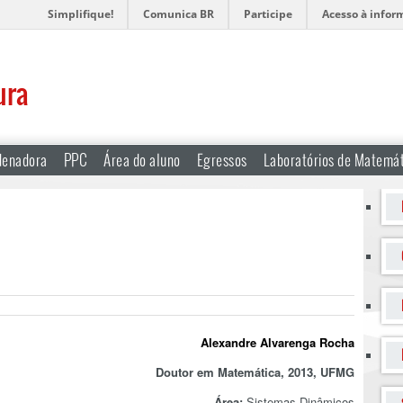
Simplifique!
Comunica BR
Participe
Acesso à infor
ura
denadora
PPC
Área do aluno
Egressos
Laboratórios de Matemá
Alexandre Alvarenga Rocha
Doutor em Matemática, 2013, UFMG
Área:
Sistemas Dinâmicos