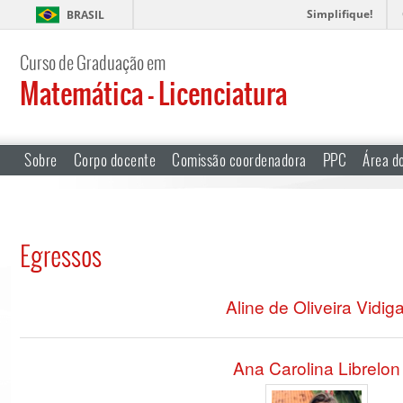
Simplifique!
BRASIL
Curso de Graduação em
Matemática – Licenciatura
Sobre
Corpo docente
Comissão coordenadora
PPC
Área d
Egressos
Aline de Oliveira Vidiga
Ana Carolina Librelon